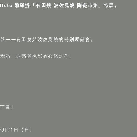
Outlets 將舉辦「有田燒·波佐見燒 陶瓷市集」特展。
瓷器——有田燒與波佐見燒的特別展銷會。
中增添一抹亮麗色彩的心儀之作。
8丁目1
年6月21日（日）