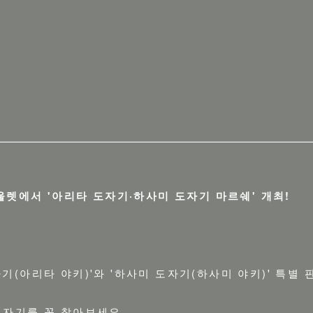
울렛에서 '아리타 도자기·하사미 도자기 마르쉐' 개최!
기(아리타 야키)'와 '하사미 도자기(하사미 야키)' 특별
도자기를 꼭 찾아보세요.