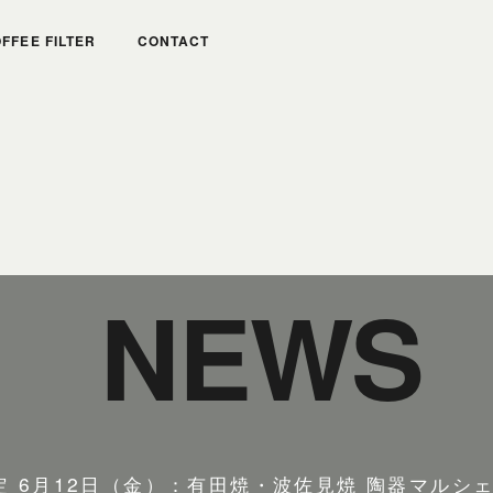
FFEE FILTER
CONTACT
ーヒーフィルター
お問い合わせ
N
E
W
S
 6月12日（金）：有田焼・波佐見焼 陶器マルシ